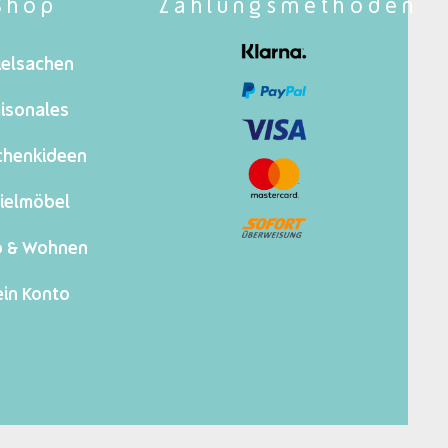
Shop
Zahlungsmethoden
ielsachen
isonales
chenkideen
ielmöbel
o & Wohnen
in Konto