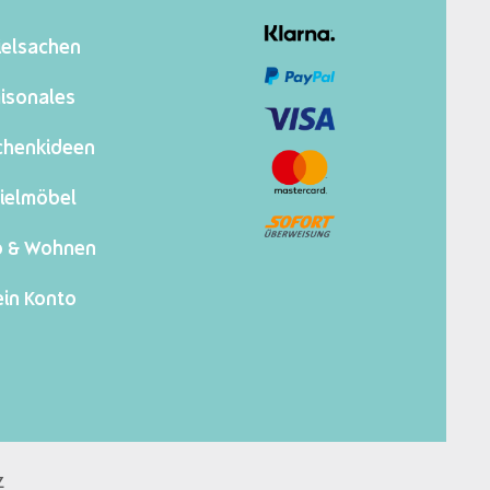
ielsachen
isonales
chenkideen
ielmöbel
o & Wohnen
in Konto
z