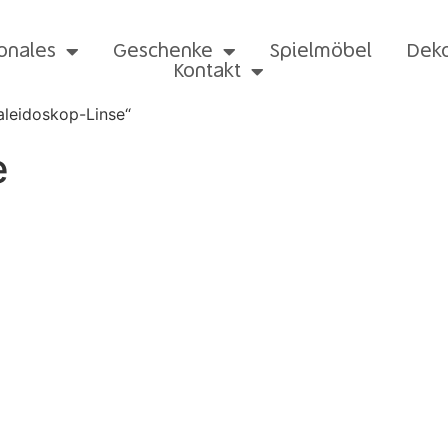
onales
Geschenke
Spielmöbel
Dek
Kontakt
aleidoskop-Linse“
e