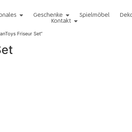
onales
Geschenke
Spielmöbel
Dek
Kontakt
anToys Friseur Set“
Set