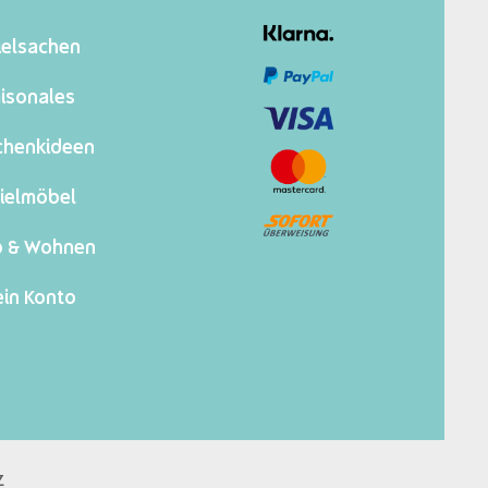
ielsachen
isonales
chenkideen
ielmöbel
o & Wohnen
in Konto
z