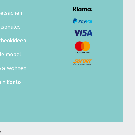
ielsachen
isonales
chenkideen
ielmöbel
o & Wohnen
in Konto
z