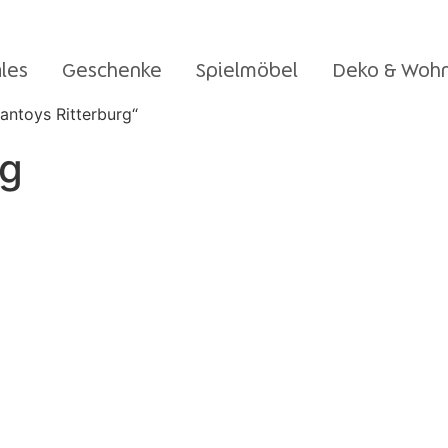
les
Geschenke
Spielmöbel
Deko & Woh
antoys Ritterburg“
rg