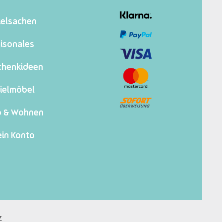
ielsachen
isonales
chenkideen
ielmöbel
o & Wohnen
in Konto
z