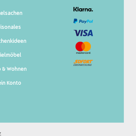
ielsachen
isonales
chenkideen
ielmöbel
o & Wohnen
in Konto
z