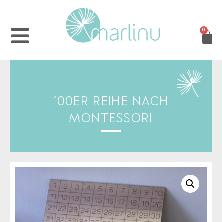
0
100ER REIHE NACH
MONTESSORI