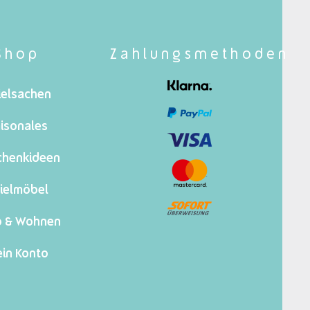
Shop
Zahlungsmethoden
ielsachen
isonales
chenkideen
ielmöbel
o & Wohnen
in Konto