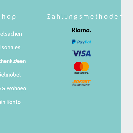
Shop
Zahlungsmethoden
ielsachen
isonales
chenkideen
ielmöbel
o & Wohnen
in Konto