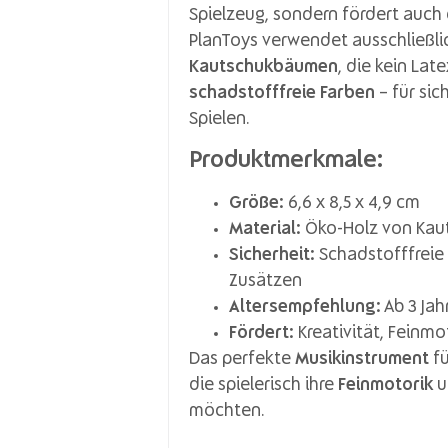
Spielzeug, sondern fördert auch
PlanToys verwendet ausschließl
Kautschukbäumen
, die kein Lat
schadstofffreie Farben
– für si
Spielen.
Produktmerkmale:
Größe:
6,6 x 8,5 x 4,9 cm
Material:
Öko-Holz von Ka
Sicherheit:
Schadstofffreie 
Zusätzen
Altersempfehlung:
Ab 3 Jah
Fördert:
Kreativität, Feinm
Das perfekte
Musikinstrument
fü
die spielerisch ihre
Feinmotorik
u
möchten.