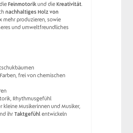
 die
Feinmotorik
und die
Kreativität
.
ich
nachhaltiges Holz von
ex mehr produzieren, sowie
cheres und umweltfreundliches
utschukbäumen
Farben, frei von chemischen
ren
otorik, Rhythmusgefühl
r kleine Musikerinnen und Musiker,
nd ihr
Taktgefühl
entwickeln