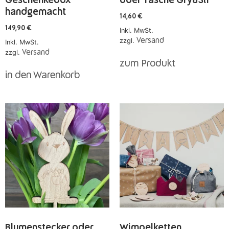
Geschenkebox
oder Tasche Gry&Sif
handgemacht
14,60
€
149,90
€
Inkl. MwSt.
zzgl.
Versand
Inkl. MwSt.
zzgl.
Versand
zum Produkt
in den Warenkorb
Blumenstecker oder
Wimpelketten