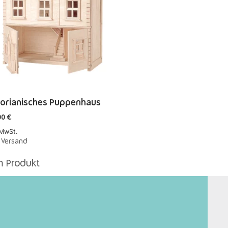
torianisches Puppenhaus
00
€
 MwSt.
.
Versand
 Produkt