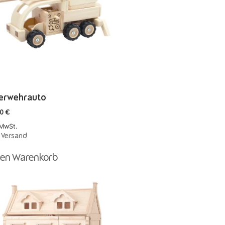
erwehrauto
90
€
 MwSt.
.
Versand
den Warenkorb