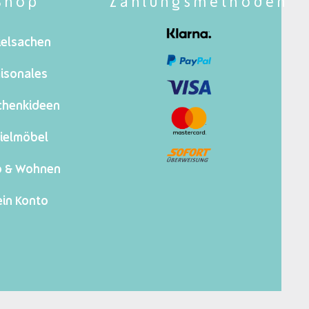
Shop
Zahlungsmethoden
ielsachen
isonales
chenkideen
ielmöbel
o & Wohnen
in Konto